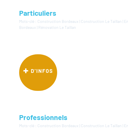
Particuliers
Mots-clé :
Construction Bordeaux
|
Construction Le Taillan
|
En
Bordeaux
|
Rénovation Le Taillan
D’INFOS
Professionnels
Mots-clé :
Construction Bordeaux
|
Construction Le Taillan
|
En