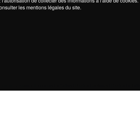
l'autorisation de collecter des informations à l'aide de cookies.
onsulter les mentions légales du site.
tretien Bordeaux
|
Entretien Le Taillan
|
Piscine Bordeaux
|
Piscine Le Tail