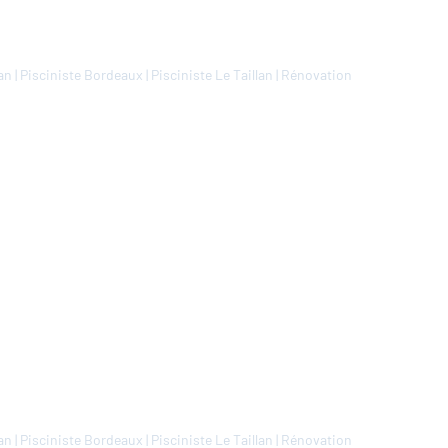
lan
|
Pisciniste Bordeaux
|
Pisciniste Le Taillan
|
Rénovation
lan
|
Pisciniste Bordeaux
|
Pisciniste Le Taillan
|
Rénovation