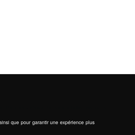
lan
|
Pisciniste Bordeaux
|
Pisciniste Le Taillan
|
Rénovation
 ainsi que pour garantir une expérience plus