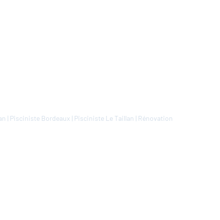
lan
|
Pisciniste Bordeaux
|
Pisciniste Le Taillan
|
Rénovation