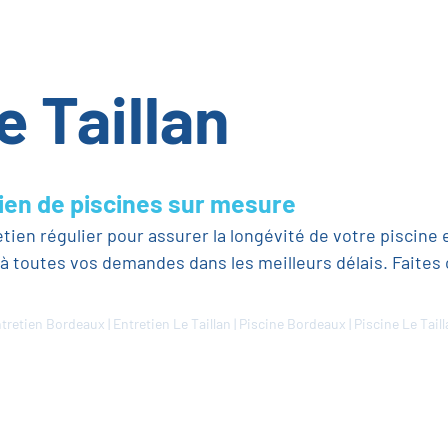
 Taillan
ien de piscines sur mesure
en régulier pour assurer la longévité de votre piscine e
à toutes vos demandes dans les meilleurs délais. Faites 
tretien Bordeaux
|
Entretien Le Taillan
|
Piscine Bordeaux
|
Piscine Le Tail