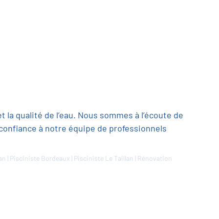
t la qualité de l’eau. Nous sommes à l’écoute de
confiance à notre équipe de professionnels
lan
|
Pisciniste Bordeaux
|
Pisciniste Le Taillan
|
Rénovation