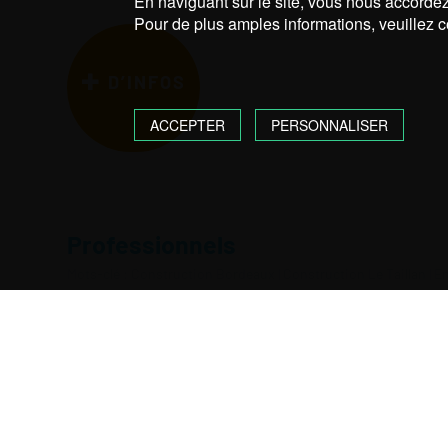
En naviguant sur le site, vous nous accordez 
Pour de plus amples informations, veuillez c
D’INFOS
ACCEPTER
PERSONNALISER
Professionnels
Mots-clé :
Construction Bordeaux
|
Construction Le Taillan
|
En
Bordeaux
|
Rénovation Le Taillan
D’INFOS