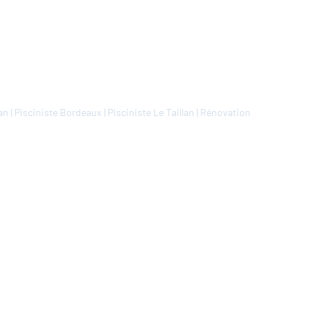
lan
|
Pisciniste Bordeaux
|
Pisciniste Le Taillan
|
Rénovation