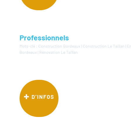
Professionnels
Mots-clé :
Construction Bordeaux
|
Construction Le Taillan
|
En
Bordeaux
|
Rénovation Le Taillan
D’INFOS