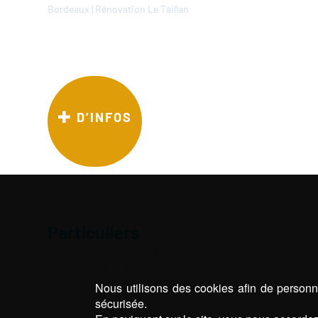
Bordeaux
|
Rénovation Le Taillan
D’INFOS
Particuliers
Mots-clé :
Construction Bordeaux
|
Construction Le Taillan
|
En
Bordeaux
|
Rénovation Le Taillan
Nous utilisons des cookies afin de personna
sécurisée.