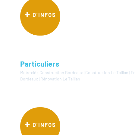
D’INFOS
Particuliers
Mots-clé :
Construction Bordeaux
|
Construction Le Taillan
|
En
Bordeaux
|
Rénovation Le Taillan
D’INFOS