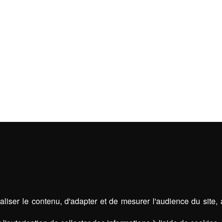
tretien Bordeaux
|
Entretien Le Taillan
|
Piscine Bordeaux
|
Piscine Le Tail
liser le contenu, d'adapter et de mesurer l'audience du site,